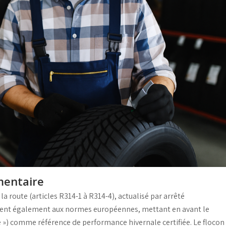
ementaire
la route
(articles R314-1 à R314-4), actualisé par arrêté
oient également aux normes européennes, mettant en avant le
) comme référence de performance hivernale certifiée. Le
flocon