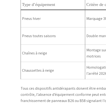
Type d’équipement
Critère de 
Pneus hiver
Marquage 
Pneus toutes saisons
Double mar
Montage sur
Chaînes à neige
motrices
Homologati
Chaussettes à neige
l’arrêté 202
Tous ces
dispositifs antidérapants
doivent être embar
contrôle, l’absence d’équipement conforme peut entr
franchissement de p
anneaux B26 ou B58
signalant l’