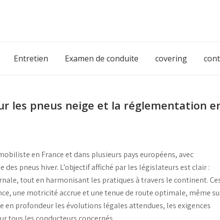
Entretien
Examen de conduite
covering
cont
ur les pneus neige et la réglementation e
obiliste en France et dans plusieurs pays européens, avec
es pneus hiver. L’objectif affiché par les législateurs est clair :
nale, tout en harmonisant les pratiques à travers le continent. Ce
nce
, une
motricité accrue
et une
tenue de route optimale
, même su
e en profondeur les évolutions légales attendues, les exigences
our tous les conducteurs concernés.