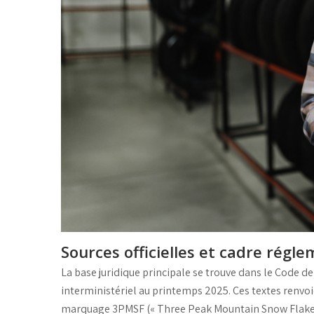
Sources officielles et cadre régl
La base juridique principale se trouve dans le
Code de 
interministériel au printemps 2025. Ces textes renv
marquage 3PMSF (« Three Peak Mountain Snow Flake »