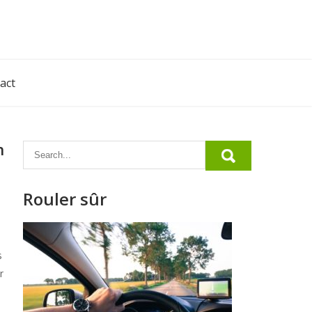
act
n
Rouler sûr
s
r