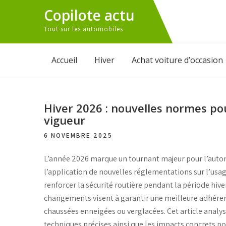
Skip
Copilote actu
to
Tout sur les automobiles
content
Accueil
Hiver
Achat voiture d’occasion
Hiver 2026 : nouvelles normes po
vigueur
6 NOVEMBRE 2025
L’année 2026 marque un tournant majeur pour l’autom
l’application de nouvelles réglementations sur l’usage d
renforcer la sécurité routière
pendant la période hiver
changements visent à garantir une
meilleure adhére
chaussées enneigées ou verglacées. Cet article analys
techniques précises ainsi que les impacts concrets p