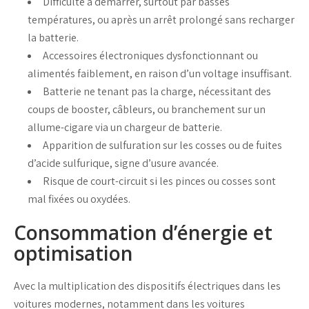
Difficulté à
démarrer
, surtout par basses
températures, ou après un arrêt prolongé sans
recharger
la batterie
.
Accessoires électroniques dysfonctionnant ou
alimentés faiblement, en raison d’un
voltage
insuffisant.
Batterie ne tenant pas la
charge
, nécessitant des
coups de
booster
,
câbleurs
, ou branchement sur un
allume-cigare
via un
chargeur de batterie
.
Apparition de
sulfuration
sur les
cosses
ou de fuites
d’
acide sulfurique
, signe d’usure avancée.
Risque de
court-circuit
si les
pinces
ou
cosses
sont
mal fixées ou oxydées.
Consommation d’énergie et
optimisation
Avec la multiplication des dispositifs électriques dans les
voitures modernes, notamment dans les
voitures